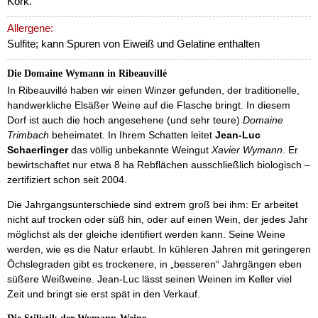
Kork.
Allergene:
Sulfite; kann Spuren von Eiweiß und Gelatine enthalten
Die Domaine Wymann in Ribeauvillé
In Ribeauvillé haben wir einen Winzer gefunden, der traditionelle,
handwerkliche Elsäßer Weine auf die Flasche bringt. In diesem
Dorf ist auch die hoch angesehene (und sehr teure)
Domaine
Trimbach
beheimatet. In Ihrem Schatten leitet
Jean-Luc
Schaerlinger
das völlig unbekannte Weingut
Xavier Wymann
. Er
bewirtschaftet nur etwa 8 ha Rebflächen ausschließlich biologisch –
zertifiziert schon seit 2004.
Die Jahrgangsunterschiede sind extrem groß bei ihm: Er arbeitet
nicht auf trocken oder süß hin, oder auf einen Wein, der jedes Jahr
möglichst als der gleiche identifiert werden kann. Seine Weine
werden, wie es die Natur erlaubt. In kühleren Jahren mit geringeren
Öchslegraden gibt es trockenere, in „besseren“ Jahrgängen eben
süßere Weißweine. Jean-Luc lässt seinen Weinen im Keller viel
Zeit und bringt sie erst spät in den Verkauf.