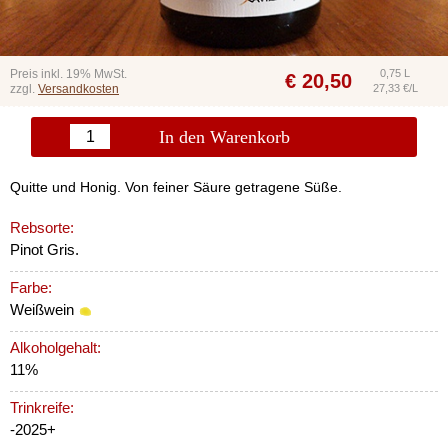
Preis inkl. 19% MwSt.
0,75 L
€
20,50
zzgl.
Versandkosten
27,33 €/L
In den Warenkorb
Quitte und Honig. Von feiner Säure getragene Süße.
Rebsorte:
Pinot Gris.
Farbe:
Weißwein
Alkoholgehalt:
11%
Trinkreife:
-2025+