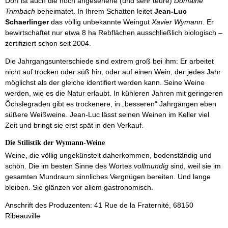
Dorf ist auch die hoch angesehene (und sehr teure)
Domaine
Trimbach
beheimatet. In Ihrem Schatten leitet
Jean-Luc
Schaerlinger
das völlig unbekannte Weingut
Xavier Wymann
. Er
bewirtschaftet nur etwa 8 ha Rebflächen ausschließlich biologisch –
zertifiziert schon seit 2004.
Die Jahrgangsunterschiede sind extrem groß bei ihm: Er arbeitet
nicht auf trocken oder süß hin, oder auf einen Wein, der jedes Jahr
möglichst als der gleiche identifiert werden kann. Seine Weine
werden, wie es die Natur erlaubt. In kühleren Jahren mit geringeren
Öchslegraden gibt es trockenere, in „besseren“ Jahrgängen eben
süßere Weißweine. Jean-Luc lässt seinen Weinen im Keller viel
Zeit und bringt sie erst spät in den Verkauf.
Die Stilistik der Wymann-Weine
Weine, die völlig ungekünstelt daherkommen, bodenständig und
schön. Die im besten Sinne des Wortes
vollmundig
sind, weil sie im
gesamten Mundraum sinnliches Vergnügen bereiten. Und lange
bleiben. Sie glänzen vor allem gastronomisch.
Anschrift des Produzenten: 41 Rue de la Fraternité, 68150
Ribeauville