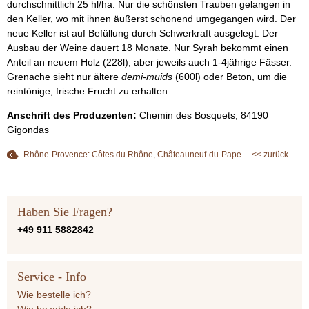
durchschnittlich 25 hl/ha. Nur die schönsten Trauben gelangen in
den Keller, wo mit ihnen äußerst schonend umgegangen wird. Der
neue Keller ist auf Befüllung durch Schwerkraft ausgelegt. Der
Ausbau der Weine dauert 18 Monate. Nur Syrah bekommt einen
Anteil an neuem Holz (228l), aber jeweils auch 1-4jährige Fässer.
Grenache sieht nur ältere
demi-muids
(600l) oder Beton, um die
reintönige, frische Frucht zu erhalten.
Anschrift des Produzenten:
Chemin des Bosquets, 84190
Gigondas
Rhône-Provence: Côtes du Rhône, Châteauneuf-du-Pape ... << zurück
Haben Sie Fragen?
+49 911 5882842
Service - Info
Wie bestelle ich?
Wie bezahle ich?