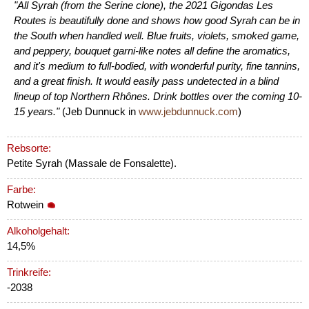
"All Syrah (from the Serine clone), the 2021 Gigondas Les
Routes is beautifully done and shows how good Syrah can be in
the South when handled well. Blue fruits, violets, smoked game,
and peppery, bouquet garni-like notes all define the aromatics,
and it's medium to full-bodied, with wonderful purity, fine tannins,
and a great finish. It would easily pass undetected in a blind
lineup of top Northern Rhônes. Drink bottles over the coming 10-
15 years."
(Jeb Dunnuck in
www.jebdunnuck.com
)
Rebsorte:
Petite Syrah (Massale de Fonsalette).
Farbe:
Rotwein
Alkoholgehalt:
14,5%
Trinkreife:
-2038