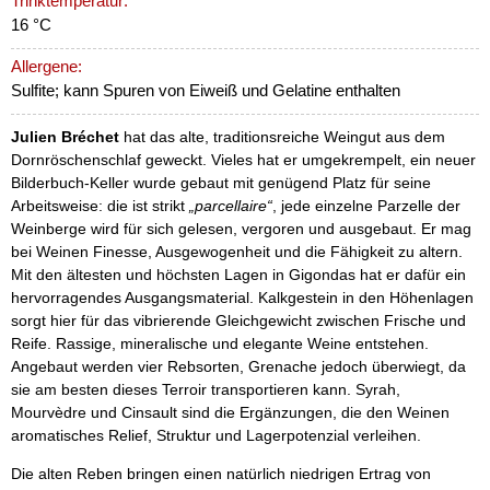
Trinktemperatur:
16 °C
Allergene:
Sulfite; kann Spuren von Eiweiß und Gelatine enthalten
Julien Bréchet
hat das alte, traditionsreiche Weingut aus dem
Dornröschenschlaf geweckt. Vieles hat er umgekrempelt, ein neuer
Bilderbuch-Keller wurde gebaut mit genügend Platz für seine
Arbeitsweise: die ist strikt
„parcellaire“
, jede einzelne Parzelle der
Weinberge wird für sich gelesen, vergoren und ausgebaut. Er mag
bei Weinen Finesse, Ausgewogenheit und die Fähigkeit zu altern.
Mit den ältesten und höchsten Lagen in Gigondas hat er dafür ein
hervorragendes Ausgangsmaterial. Kalkgestein in den Höhenlagen
sorgt hier für das vibrierende Gleichgewicht zwischen Frische und
Reife. Rassige, mineralische und elegante Weine entstehen.
Angebaut werden vier Rebsorten, Grenache jedoch überwiegt, da
sie am besten dieses Terroir transportieren kann. Syrah,
Mourvèdre und Cinsault sind die Ergänzungen, die den Weinen
aromatisches Relief, Struktur und Lagerpotenzial verleihen.
Die alten Reben bringen einen natürlich niedrigen Ertrag von