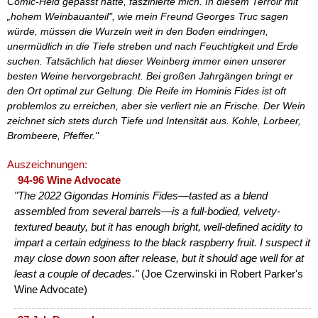
Comic-Held gepasst hätte, faszinierte mich. In diesem Terroir mit
„hohem Weinbauanteil", wie mein Freund Georges Truc sagen
würde, müssen die Wurzeln weit in den Boden eindringen,
unermüdlich in die Tiefe streben und nach Feuchtigkeit und Erde
suchen. Tatsächlich hat dieser Weinberg immer einen unserer
besten Weine hervorgebracht. Bei großen Jahrgängen bringt er
den Ort optimal zur Geltung. Die Reife im Hominis Fides ist oft
problemlos zu erreichen, aber sie verliert nie an Frische. Der Wein
zeichnet sich stets durch Tiefe und Intensität aus. Kohle, Lorbeer,
Brombeere, Pfeffer."
Auszeichnungen:
94-96 Wine Advocate
"The 2022 Gigondas Hominis Fides—tasted as a blend
assembled from several barrels—is a full-bodied, velvety-
textured beauty, but it has enough bright, well-defined acidity to
impart a certain edginess to the black raspberry fruit. I suspect it
may close down soon after release, but it should age well for at
least a couple of decades."
(Joe Czerwinski in Robert Parker's
Wine Advocate)