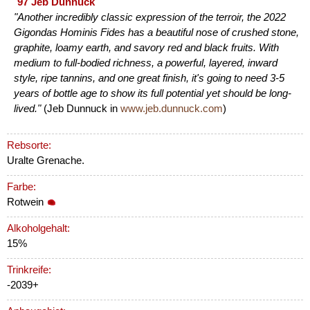
97 Jeb Dunnuck
"Another incredibly classic expression of the terroir, the 2022
Gigondas Hominis Fides has a beautiful nose of crushed stone,
graphite, loamy earth, and savory red and black fruits. With
medium to full-bodied richness, a powerful, layered, inward
style, ripe tannins, and one great finish, it's going to need 3-5
years of bottle age to show its full potential yet should be long-
lived."
(Jeb Dunnuck in
www.jeb.dunnuck.com
)
Rebsorte:
Uralte Grenache.
Farbe:
Rotwein
Alkoholgehalt:
15%
Trinkreife:
-2039+