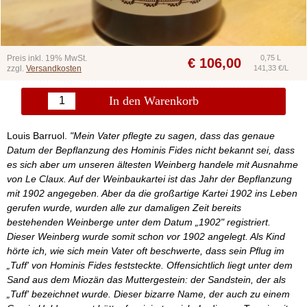
Preis inkl. 19% MwSt.
0,75 L
€
106,00
zzgl.
Versandkosten
141,33 €/L
In den Warenkorb
Louis Barruol.
"Mein Vater pflegte zu sagen, dass das genaue
Datum der Bepflanzung des Hominis Fides nicht bekannt sei, dass
es sich aber um unseren ältesten Weinberg handele mit Ausnahme
von Le Claux. Auf der Weinbaukartei ist das Jahr der Bepflanzung
mit 1902 angegeben. Aber da die großartige Kartei 1902 ins Leben
gerufen wurde, wurden alle zur damaligen Zeit bereits
bestehenden Weinberge unter dem Datum „1902" registriert.
Dieser Weinberg wurde somit schon vor 1902 angelegt. Als Kind
hörte ich, wie sich mein Vater oft beschwerte, dass sein Pflug im
„Tuff' von Hominis Fides feststeckte. Offensichtlich liegt unter dem
Sand aus dem Miozän das Muttergestein: der Sandstein, der als
„Tuff' bezeichnet wurde. Dieser bizarre Name, der auch zu einem