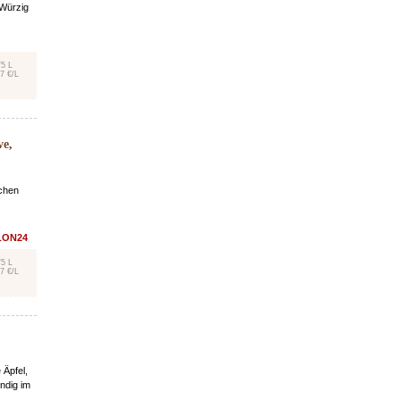
 Würzig
75 L
7 €/L
ve,
schen
LON24
75 L
7 €/L
 Äpfel,
ndig im