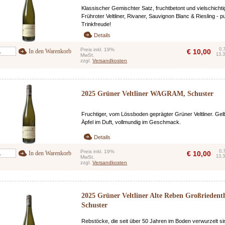
Klassischer Gemischter Satz, fruchtbetont und vielschichti
Frühroter Veltliner, Rivaner, Sauvignon Blanc & Riesling - p
Trinkfreude!
Details
Preis inkl. 19%
0,
In den Warenkorb
€
10,00
13,3
MwSt.
zzgl.
Versandkosten
2025 Grüner Veltliner WAGRAM, Schuster
Fruchtiger, vom Lössboden geprägter Grüner Veltliner. Gel
Äpfel im Duft, vollmundig im Geschmack.
Details
Preis inkl. 19%
0,
In den Warenkorb
€
10,00
13,3
MwSt.
zzgl.
Versandkosten
2025 Grüner Veltliner Alte Reben Großriedent
Schuster
Rebstöcke, die seit über 50 Jahren im Boden verwurzelt si