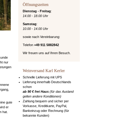
Öffnungszeiten
Dienstag - Freitag
:
14.00 - 18.00 Uhr
Samstag
:
10.00 - 14.00 Uhr
sowie nach Vereinbarung:
Telefon
+49 911 5882842
Wir freuen uns auf Ihren Besuch.
sunde
ht nur
ostungen
Weinversand Karl Kerler
Schnelle Lieferung mit UPS
Lieferung innerhalb Deutschlands
onnene
schon
hrgang,
ab 90 € frei Haus
(für das Ausland
gelten andere Konditionen)
Zahlung bequem und sicher per
eine gute
Vorkasse, Kreditkarte, PayPal,
ird er
Bankeinzug oder Rechnung (für
n hat.
bekannte Kunden)