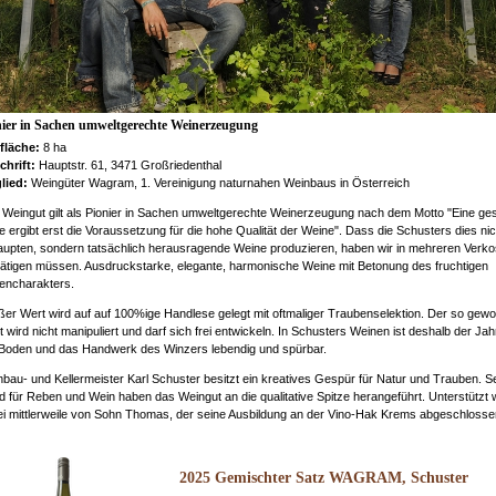
nier in Sachen umweltgerechte Weinerzeugung
fläche:
8 ha
chrift:
Hauptstr. 61, 3471 Großriedenthal
glied:
Weingüter Wagram, 1. Vereinigung naturnahen Weinbaus in Österreich
Weingut gilt als Pionier in Sachen umweltgerechte Weinerzeugung nach dem Motto "Eine ge
 ergibt erst die Voraussetzung für die hohe Qualität der Weine". Dass die Schusters dies nic
upten, sondern tatsächlich herausragende Weine produzieren, haben wir in mehreren Verk
ätigen müssen. Ausdruckstarke, elegante, harmonische Weine mit Betonung des fruchtigen
encharakters.
er Wert wird auf auf 100%ige Handlese gelegt mit oftmaliger Traubenselektion. Der so gew
 wird nicht manipuliert und darf sich frei entwickeln. In Schusters Weinen ist deshalb der Ja
Boden und das Handwerk des Winzers lebendig und spürbar.
bau- und Kellermeister Karl Schuster besitzt ein kreatives Gespür für Natur und Trauben. S
 für Reben und Wein haben das Weingut an die qualitative Spitze herangeführt. Unterstützt w
i mittlerweile von Sohn Thomas, der seine Ausbildung an der Vino-Hak Krems abgeschlosse
2025 Gemischter Satz WAGRAM, Schuster