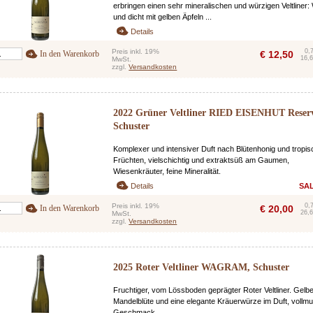
erbringen einen sehr mineralischen und würzigen Veltliner:
und dicht mit gelben Äpfeln ...
Details
Preis inkl. 19%
0,
In den Warenkorb
€
12,50
16,6
MwSt.
zzgl.
Versandkosten
2022 Grüner Veltliner RIED EISENHUT Reser
Schuster
Komplexer und intensiver Duft nach Blütenhonig und tropi
Früchten, vielschichtig und extraktsüß am Gaumen,
Wiesenkräuter, feine Mineralität.
Details
SA
Preis inkl. 19%
0,
In den Warenkorb
€
20,00
26,6
MwSt.
zzgl.
Versandkosten
2025 Roter Veltliner WAGRAM, Schuster
Fruchtiger, vom Lössboden geprägter Roter Veltliner. Gelbe
Mandelblüte und eine elegante Kräuerwürze im Duft, vollmu
Geschmack.