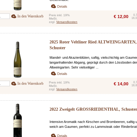
Details
Preis inkl. 19%
0,
In den Warenkorb
€
12,00
16,0
MwSt.
zzgl.
Versandkosten
2025 Roter Veltliner Ried ALTWEINGARTEN,
Schuster
Mandel- und Akazienblüten, saftig, vielschichtig am Gaume
langanhaltender Abgang, geprägt durch den Lössboden de
Altweingarten. Sehr vielseitiger ...
Details
Preis inkl. 19%
0,
In den Warenkorb
€
14,00
18,6
MwSt.
zzgl.
Versandkosten
2022 Zweigelt GROSSRIEDENTHAL, Schuste
Intensive Aromatik nach Kirschen und Brombeeren, saftig 
weich am Gaumen, perfekt zu Lammsteak oder Rinderbrat
Details