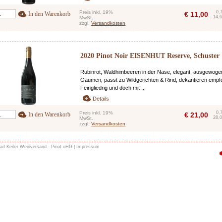
Preis inkl. 19%
0,
In den Warenkorb
€
11,00
14,6
MwSt.
zzgl.
Versandkosten
2020 Pinot Noir EISENHUT Reserve, Schuster
Rubinrot, Waldhimbeeren in der Nase, elegant, ausgewog
Gaumen, passt zu Wildgerichten & Rind, dekantieren empf
Feingliedrig und doch mit ...
Details
Preis inkl. 19%
0,
In den Warenkorb
€
21,00
28,0
MwSt.
zzgl.
Versandkosten
arl Kerler Weinversand - Pinot oHG |
Impressum