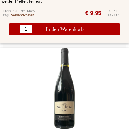
weißer Pfeffer, feines ...
Preis inkl. 19% MwSt.
0,75 L
€
9,95
zzgl.
Versandkosten
13,27 €/L
In den Warenkorb