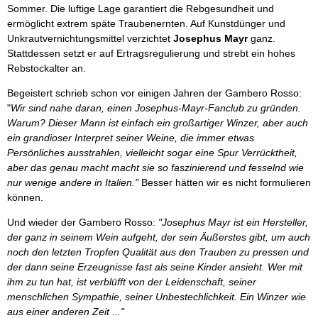
Sommer. Die luftige Lage garantiert die Rebgesundheit und
ermöglicht extrem späte Traubenernten. Auf Kunstdünger und
Unkrautvernichtungsmittel verzichtet
Josephus Mayr
ganz.
Stattdessen setzt er auf Ertragsregulierung und strebt ein hohes
Rebstockalter an.
Begeistert schrieb schon vor einigen Jahren der Gambero Rosso:
"
Wir sind nahe daran, einen Josephus-Mayr-Fanclub zu gründen.
Warum? Dieser Mann ist einfach ein großartiger Winzer, aber auch
ein grandioser Interpret seiner Weine, die immer etwas
Persönliches ausstrahlen, vielleicht sogar eine Spur Verrücktheit,
aber das genau macht macht sie so faszinierend und fesselnd wie
nur wenige andere in Italien."
Besser hätten wir es nicht formulieren
können.
Und wieder der Gambero Rosso:
"Josephus Mayr ist ein Hersteller,
der ganz in seinem Wein aufgeht, der sein Äußerstes gibt, um auch
noch den letzten Tropfen Qualität aus den Trauben zu pressen und
der dann seine Erzeugnisse fast als seine Kinder ansieht. Wer mit
ihm zu tun hat, ist verblüfft von der Leidenschaft, seiner
menschlichen Sympathie, seiner Unbestechlichkeit. Ein Winzer wie
aus einer anderen Zeit ..."