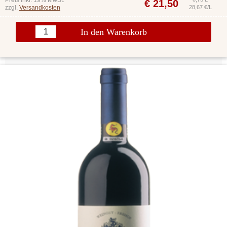
Preis inkl. 19% MwSt.
€
21,50
zzgl.
Versandkosten
28,67 €/L
In den Warenkorb