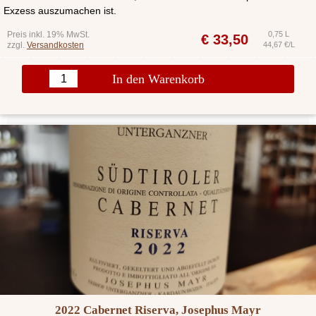
Exzess auszumachen ist.
Preis inkl. 19% MwSt.
0,75 L
€
33,50
zzgl.
Versandkosten
44,67 €/L
In den Warenkorb
2022 Cabernet Riserva, Josephus Mayr