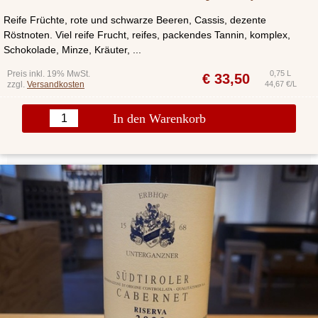
Reife Früchte, rote und schwarze Beeren, Cassis, dezente
Röstnoten. Viel reife Frucht, reifes, packendes Tannin, komplex,
Schokolade, Minze, Kräuter, ...
Preis inkl. 19% MwSt.
0,75 L
€
33,50
zzgl.
Versandkosten
44,67 €/L
In den Warenkorb