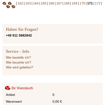
162
163
164
165
166
167
168
169
170
171
172
Haben Sie Fragen?
+49 911 5882842
Service - Info
Wie bestelle ich?
Wie bezahle ich?
Wie wird geliefert?
Ihr Warenkorb
Artikel
0
Warenwert
0,00
€