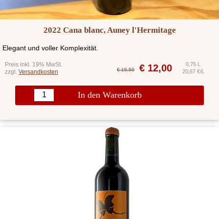
2022 Cana blanc, Auney l'Hermitage
Elegant und voller Komplexität.
Preis inkl. 19% MwSt.
0,75 L
€
12,00
€ 15,50
zzgl.
Versandkosten
20,67 €/L
In den Warenkorb