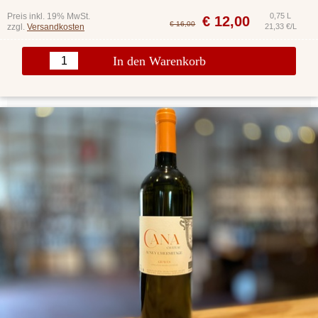
Preis inkl. 19% MwSt.
0,75 L
€
12,00
€ 16,00
zzgl.
Versandkosten
21,33 €/L
In den Warenkorb