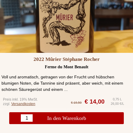
2022 Mûrier Stéphane Rocher
Ferme du Mont Benault
Voll und aromatisch, getragen von der Frucht und hübschen
blumigen Noten, die Tannine sind präsent, aber weich, mit einem
schönen Säuregerüst und einem ...
Preis inkl. 19% MwSt.
0,75 L
€
14,00
€ 19,50
zzgl.
Versandkosten
26,00 €/L
In den Warenkorb