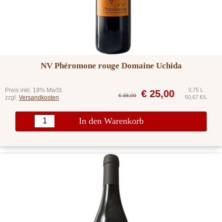
NV Phéromone rouge Domaine Uchida
Preis inkl. 19% MwSt.
0,75 L
€
25,00
€ 38,00
zzgl.
Versandkosten
50,67 €/L
In den Warenkorb