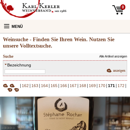
0
MENÜ
Weinsuche - Finden Sie Ihren Wein. Nutzen Sie
Unsere Weine:
unsere Volltextsuche.
Suche
Alle Artikel anzeigen
Unser Laden:
Bezeichnung
Newsletter
162
163
164
165
166
167
168
169
170
171
172