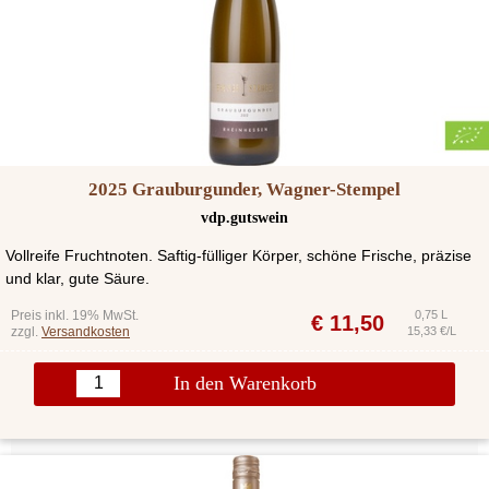
2025 Grauburgunder, Wagner-Stempel
vdp.gutswein
Vollreife Fruchtnoten. Saftig-fülliger Körper, schöne Frische, präzise
und klar, gute Säure.
Preis inkl. 19% MwSt.
0,75 L
€
11,50
zzgl.
Versandkosten
15,33 €/L
In den Warenkorb