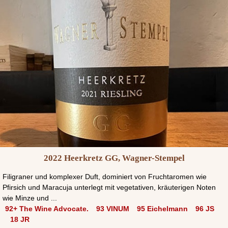
2022 Heerkretz GG, Wagner-Stempel
Filigraner und komplexer Duft, dominiert von Fruchtaromen wie
Pfirsich und Maracuja unterlegt mit vegetativen, kräuterigen Noten
wie Minze und ...
92+ The Wine Advocate.
93 VINUM
95 Eichelmann
96 JS
18 JR