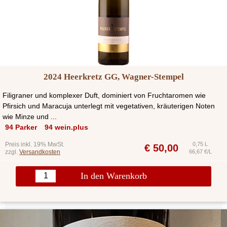
2024 Heerkretz GG, Wagner-Stempel
Filigraner und komplexer Duft, dominiert von Fruchtaromen wie
Pfirsich und Maracuja unterlegt mit vegetativen, kräuterigen Noten
wie Minze und ...
94 Parker
94 wein.plus
Preis inkl. 19% MwSt.
0,75 L
€
50,00
zzgl.
Versandkosten
66,67 €/L
In den Warenkorb