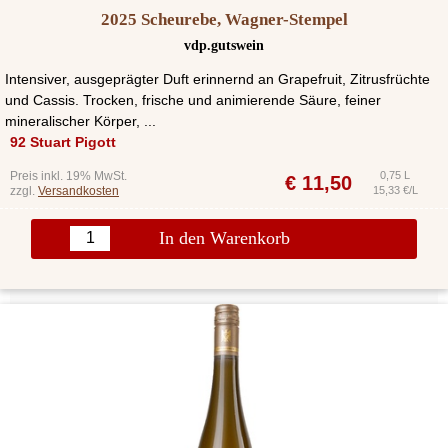
2025 Scheurebe, Wagner-Stempel
vdp.gutswein
Intensiver, ausgeprägter Duft erinnernd an Grapefruit, Zitrusfrüchte
und Cassis. Trocken, frische und animierende Säure, feiner
mineralischer Körper, ...
92 Stuart Pigott
Preis inkl. 19% MwSt.
0,75 L
€
11,50
zzgl.
Versandkosten
15,33 €/L
In den Warenkorb