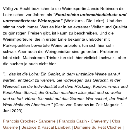
Völlig zu Recht bezeichnete die Weinexpertin Jancis Robinson die
Loire schon vor Jahren als
"Frankreichs unterschiedlichste und
unterschätzteste Weinregion"
(Weinkurs - Die Loire). Und das
stimmt noch immer. Was es hier in an extremer Vielfalt und Qualität
zu günstigen Preisen gibt, ist kaum zu beschreiben. Und die
Weinimporteure, die in erster Linie bekannte und/oder mit
Parkerpunkten bewertete Weine anbieten, tun sich hier sehr
schwer. Aber auch die Weingenießer sind gefordert: Probieren
lohnt sich! Mainstream-Trinker tun sich hier vielleicht schwer - aber
die suchen ja auch nicht hier ...
"... das ist die Loire: Ein Gebiet, in dem unzählige Weine darauf
warten, entdeckt zu werden. Sie widerlegen das Gerücht, in der
Weinwelt sei die Individualität auf dem Rückzug, Konformismus und
Konfektion überall, die Großen machten alles platt und so weiter
und so fort. Hören Sie nicht auf das Gerede. Wer suchet, der findet.
Wein bleibt ein Abenteuer."
(Gero von Randow im Zeit Magazin 1.
Juni 2023)
Francois Crochet - Sancerre
|
Francois Cazin - Cheverny
|
Clos
Galerne
|
Béatrice & Pascal Lambert
|
Domaine du Petit Clocher
|