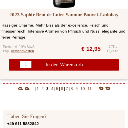
2023 Saphir Brut de Loire Saumur Bouvet-Ladubay
Rassiger Charme. Mehr Biss als der excellence. Frisch und
finessenreich. Intensive Aromen von Pfirsich und Nuss, elegante und
feine Perlage.
Preis inkl. 19% MwSt.
0,75 L
€
12,95
zzgl.
Versandkosten
17,27 €/L
In den Warenkorb
1
2
3
4
5
6
7
8
9
10
11
Haben Sie Fragen?
+49 911 5882842