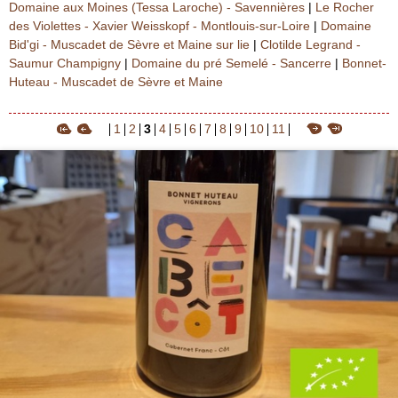
Domaine aux Moines (Tessa Laroche) - Savennières
|
Le Rocher
des Violettes - Xavier Weisskopf - Montlouis-sur-Loire
|
Domaine
Bid'gi - Muscadet de Sèvre et Maine sur lie
|
Clotilde Legrand -
Saumur Champigny
|
Domaine du pré Semelé - Sancerre
|
Bonnet-
Huteau - Muscadet de Sèvre et Maine
1
2
3
4
5
6
7
8
9
10
11