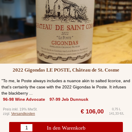
2022 Gigondas LE POSTE, Château de St. Cosme
"To me, le Poste always includes a nuance akin to salted licorice, and
that's certainly the case with the 2022 Gigondas le Poste. It infuses
the blackberry ...
96-98 Wine Advocate
97-99 Jeb Dunnuck
Preis inkl. 19% MwSt.
0,75 L
€
106,00
zzgl.
Versandkosten
141,33 €/L
In den Warenkorb