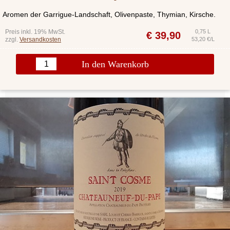
Aromen der Garrigue-Landschaft, Olivenpaste, Thymian, Kirsche.
Preis inkl. 19% MwSt.
0,75 L
€
39,90
zzgl.
Versandkosten
53,20 €/L
In den Warenkorb