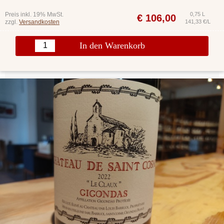
Preis inkl. 19% MwSt.
0,75 L
€
106,00
zzgl.
Versandkosten
141,33 €/L
In den Warenkorb