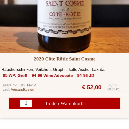
2020 Côte Rôtie Saint Cosme
Räucherschinken, Veilchen, Graphit, kalte Asche, Lakritz.
95 WP: Groß
94-96 Wine Advocate
94-96 JD
Preis inkl. 19% MwSt.
0,75 L
€
52,00
zzgl.
Versandkosten
69,33 €/L
In den Warenkorb