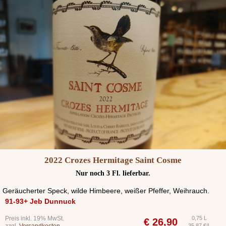
2022 Crozes Hermitage Saint Cosme
Nur noch 3 Fl. lieferbar.
Geräucherter Speck, wilde Himbeere, weißer Pfeffer, Weihrauch.
91-93+ Jeb Dunnuck
Preis inkl. 19% MwSt.
0,75 L
€
26,90
zzgl.
Versandkosten
35,87 €/L