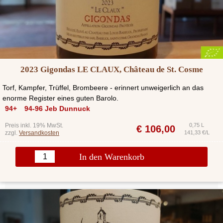
2023 Gigondas LE CLAUX, Château de St. Cosme
Torf, Kampfer, Trüffel, Brombeere - erinnert unweigerlich an das
enorme Register eines guten Barolo.
94+
94-96 Jeb Dunnuck
Preis inkl. 19% MwSt.
0,75 L
€
106,00
zzgl.
Versandkosten
141,33 €/L
In den Warenkorb