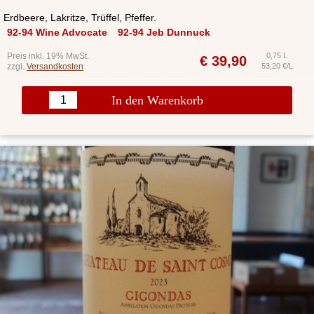
Erdbeere, Lakritze, Trüffel, Pfeffer.
92-94 Wine Advocate
92-94 Jeb Dunnuck
Preis inkl. 19% MwSt.
0,75 L
€
39,90
zzgl.
Versandkosten
53,20 €/L
In den Warenkorb