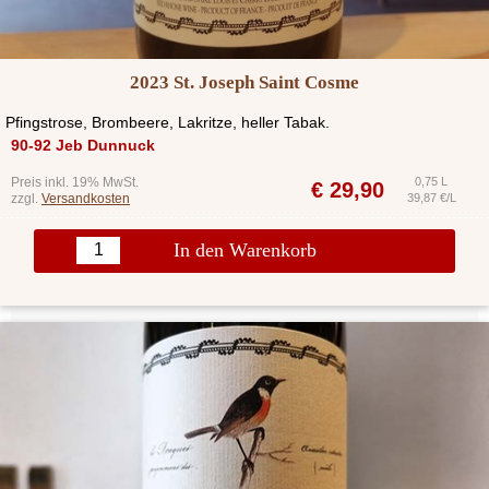
2023 St. Joseph Saint Cosme
Pfingstrose, Brombeere, Lakritze, heller Tabak.
90-92 Jeb Dunnuck
Preis inkl. 19% MwSt.
0,75 L
€
29,90
zzgl.
Versandkosten
39,87 €/L
In den Warenkorb