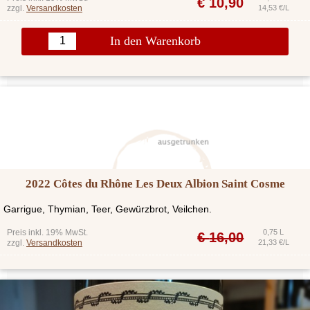
€
10,90
zzgl.
Versandkosten
14,53 €/L
In den Warenkorb
2022 Côtes du Rhône Les Deux Albion Saint Cosme
Garrigue, Thymian, Teer, Gewürzbrot, Veilchen.
Preis inkl. 19% MwSt.
0,75 L
€
16,00
zzgl.
Versandkosten
21,33 €/L