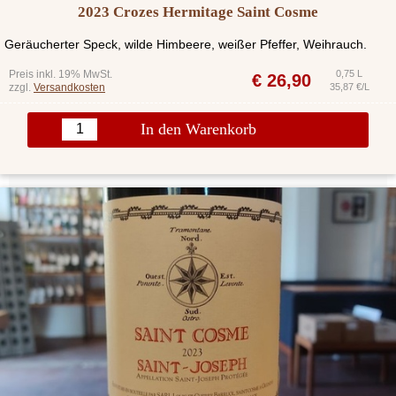
2023 Crozes Hermitage Saint Cosme
Geräucherter Speck, wilde Himbeere, weißer Pfeffer, Weihrauch.
Preis inkl. 19% MwSt.
0,75 L
€
26,90
zzgl.
Versandkosten
35,87 €/L
In den Warenkorb