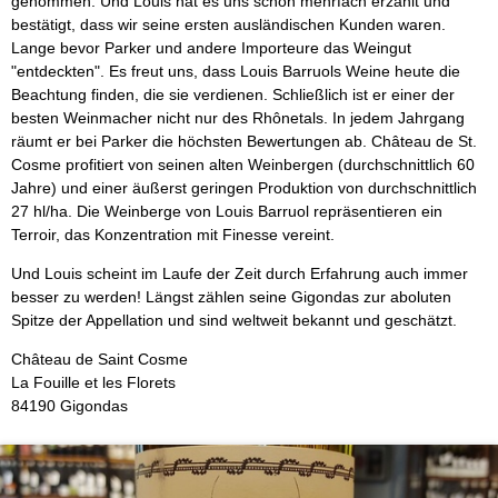
genommen. Und Louis hat es uns schon mehrfach erzählt und
bestätigt, dass wir seine ersten ausländischen Kunden waren.
Lange bevor Parker und andere Importeure das Weingut
"entdeckten". Es freut uns, dass Louis Barruols Weine heute die
Beachtung finden, die sie verdienen. Schließlich ist er einer der
besten Weinmacher nicht nur des Rhônetals. In jedem Jahrgang
räumt er bei Parker die höchsten Bewertungen ab. Château de St.
Cosme profitiert von seinen alten Weinbergen (durchschnittlich 60
Jahre) und einer äußerst geringen Produktion von durchschnittlich
27 hl/ha. Die Weinberge von Louis Barruol repräsentieren ein
Terroir, das Konzentration mit Finesse vereint.
Und Louis scheint im Laufe der Zeit durch Erfahrung auch immer
besser zu werden! Längst zählen seine Gigondas zur aboluten
Spitze der Appellation und sind weltweit bekannt und geschätzt.
Château de Saint Cosme
La Fouille et les Florets
84190 Gigondas