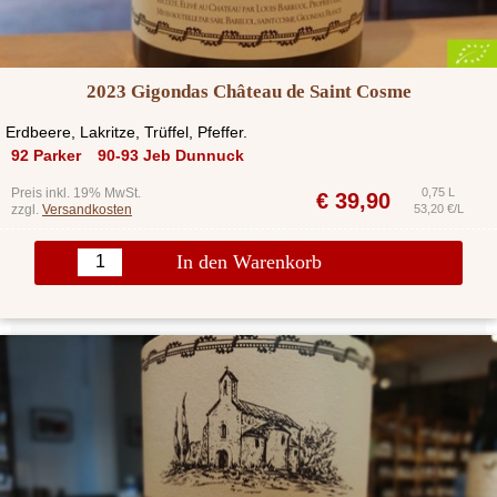
2023 Gigondas Château de Saint Cosme
Erdbeere, Lakritze, Trüffel, Pfeffer.
92 Parker
90-93 Jeb Dunnuck
Preis inkl. 19% MwSt.
0,75 L
€
39,90
zzgl.
Versandkosten
53,20 €/L
In den Warenkorb