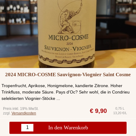
2024 MICRO-COSME Sauvignon-Viognier Saint Cosme
Tropenfrucht, Aprikose, Honigmelone, kandierte Zitrone. Hoher
Trinkfluss, moderate Säure. Pays d'Oc? Sehr wohl, die in Condrieu
selektierten Viognier-Stöcke ...
Preis inkl. 19% MwSt.
0,75 L
€
9,90
zzgl.
Versandkosten
13,20 €/L
In den Warenkorb