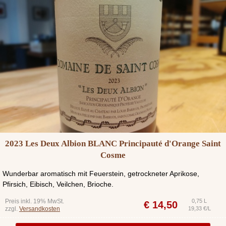
2023 Les Deux Albion BLANC Principauté d'Orange Saint
Cosme
Wunderbar aromatisch mit Feuerstein, getrockneter Aprikose,
Pfirsich, Eibisch, Veilchen, Brioche.
Preis inkl. 19% MwSt.
0,75 L
€
14,50
zzgl.
Versandkosten
19,33 €/L