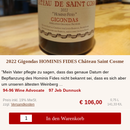
2022 Gigondas HOMINIS FIDES Château Saint Cosme
"Mein Vater pflegte zu sagen, dass das genaue Datum der
Bepflanzung des Hominis Fides nicht bekannt sei, dass es sich aber
um unseren ältesten Weinberg ...
94-96 Wine Advocate
97 Jeb Dunnuck
Preis inkl. 19% MwSt.
0,75 L
€
106,00
zzgl.
Versandkosten
141,33 €/L
In den Warenkorb