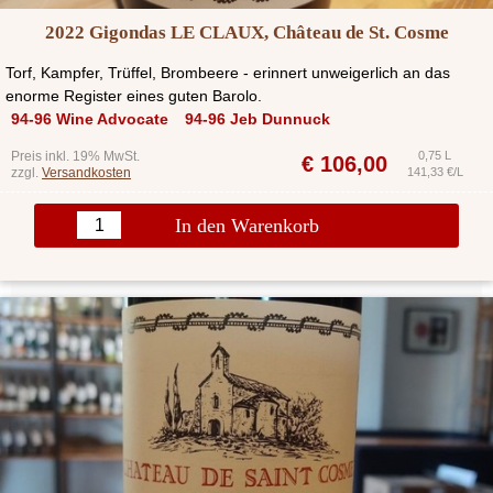
2022 Gigondas LE CLAUX, Château de St. Cosme
Torf, Kampfer, Trüffel, Brombeere - erinnert unweigerlich an das
enorme Register eines guten Barolo.
94-96 Wine Advocate
94-96 Jeb Dunnuck
Preis inkl. 19% MwSt.
0,75 L
€
106,00
zzgl.
Versandkosten
141,33 €/L
In den Warenkorb