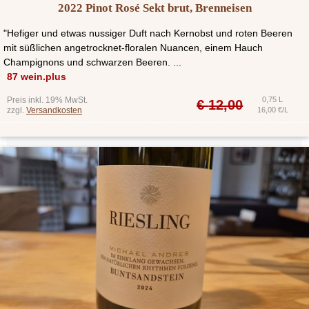
2022 Pinot Rosé Sekt brut, Brenneisen
"Hefiger und etwas nussiger Duft nach Kernobst und roten Beeren
mit süßlichen angetrocknet-floralen Nuancen, einem Hauch
Champignons und schwarzen Beeren. ...
87 wein.plus
Preis inkl. 19% MwSt.
0,75 L
€
12,00
zzgl.
Versandkosten
16,00 €/L