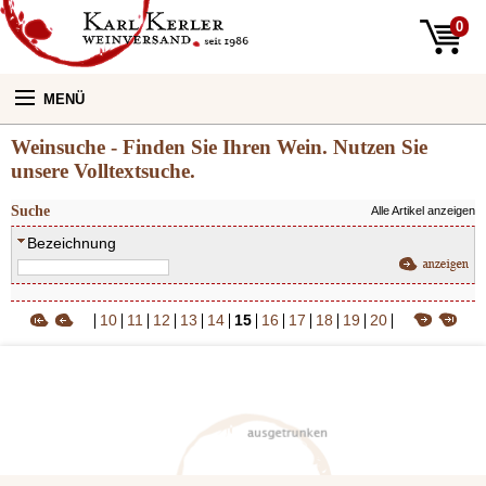
0
MENÜ
Weinsuche - Finden Sie Ihren Wein. Nutzen Sie
Unsere Weine:
unsere Volltextsuche.
Suche
Alle Artikel anzeigen
Unser Laden:
Bezeichnung
Newsletter
10
11
12
13
14
15
16
17
18
19
20