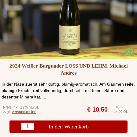
2024 Weißer Burgunder LÖSS UND LEHM, Michael
Andres
In der Nase zuerst sehr duftig, blumig-aromatisch. Am Gaumen reife,
blumige Frucht, reif vollmundig, durchsetzt mit feiner Säure und
dezenter Mineralität, ...
Preis inkl. 19% MwSt.
0,75 L
€
10,50
zzgl.
Versandkosten
14,00 €/L
In den Warenkorb