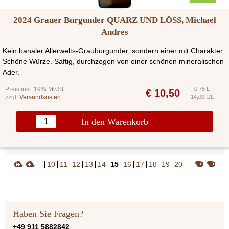
2024 Grauer Burgunder QUARZ UND LÖSS, Michael
Andres
Kein banaler Allerwelts-Grauburgunder, sondern einer mit Charakter.
Schöne Würze. Saftig, durchzogen von einer schönen mineralischen
Ader.
Preis inkl. 19% MwSt.
0,75 L
€
10,50
zzgl.
Versandkosten
14,00 €/L
In den Warenkorb
10
11
12
13
14
15
16
17
18
19
20
Haben Sie Fragen?
+49 911 5882842